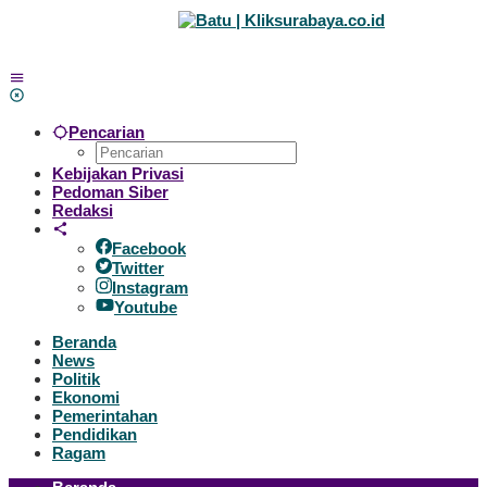
Lewati
ke
konten
Pencarian
Kebijakan Privasi
Pedoman Siber
Redaksi
Facebook
Twitter
Instagram
Youtube
Beranda
News
Politik
Ekonomi
Pemerintahan
Pendidikan
Ragam