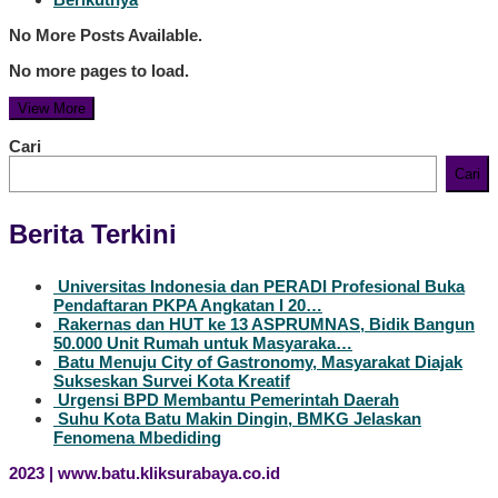
No More Posts Available.
No more pages to load.
View More
Cari
Cari
Berita Terkini
Universitas Indonesia dan PERADI Profesional Buka
Pendaftaran PKPA Angkatan I 20…
Rakernas dan HUT ke 13 ASPRUMNAS, Bidik Bangun
50.000 Unit Rumah untuk Masyaraka…
Batu Menuju City of Gastronomy, Masyarakat Diajak
Sukseskan Survei Kota Kreatif
Urgensi BPD Membantu Pemerintah Daerah
Suhu Kota Batu Makin Dingin, BMKG Jelaskan
Fenomena Mbediding
2023 | www.batu.kliksurabaya.co.id