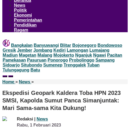
Beranda
News
Politik
Ekonomi
Pemerintahan
Pendidikan
Ragam
Bangkalan
Banyuwangi
Blitar
Bojonegoro
Bondowoso
Gresik
Jember
Jombang
Kediri
Lamongan
Lumajang
Madiun
Magetan
Malang
Mojokerto
Nganjuk
Ngawi
Pacitan
Pamekasan
Pasuruan
Ponorogo
Probolinggo
Sampang
Sidoarjo
Situbondo
Sumenep
Trenggalek
Tuban
Tulungagung
Batu
Ekspedisi
Home
»
News
»
Geopark
Kaldera
Ekspedisi Geopark Kaldera Toba HPN 2023
Toba
SMSI, Kapolda Sumut Panca Simanjuntak:
HPN
2023
Mari Sama-sama Kita Dukung!
SMSI,
Kapolda
Redaksi |
News
Sumut
oleh
Rabu, 1 Februari 2023
Panca
Redaksi