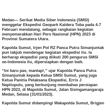
Simanjuntak:
Mari
Sama-
sama
Kita
Medan— Serikat Media Siber Indonesia (SMSI)
Dukung!
menggelar Ekspedisi Geopark Kaldera Toba pada 4-7
Februari mendatang, sebagai rangkaian kegiatan
menyemarakkan Hari Pers Nasional (HPN) 2023 di
Provinsi Sumatera Utara.
Kapolda Sumut, Irjen Pol RZ Panca Putra Simanjuntak
pun takjub mendengar kegiatan ekspedisi itu. Ia
berharap ekspedisi yang diikuti 200 pengurus SMSI
se-Indonesia itu, dipersiapkan dengan baik.
“Ini baru pas, mantap!,” ujar Kapolda Panca Putra
Simanjuntak kepada Ketua SMSI Sumut, yang juga
Ketua Panitia Pelaksana Ekspedisi, Erris J
Napitupulu, yang berkunjung membahas persiapan
HPN 2023, di Mapolda Sumut, Jalan Sisingamangaraja
Medan, Selasa (31/01/2023).
Kapolda Sumut didampingi Wakapolda Sumut, Brigjen