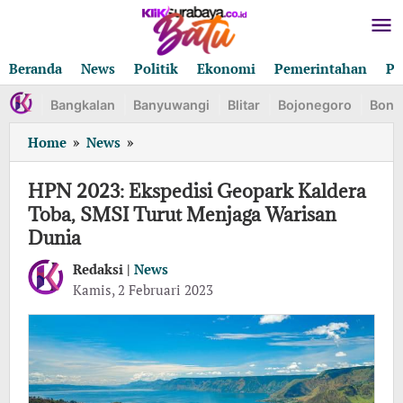
Lewati
ke
konten
Beranda
News
Politik
Ekonomi
Pemerintahan
Pe
Bangkalan
Banyuwangi
Blitar
Bojonegoro
Bond
HPN
Home
»
News
»
2023:
Ekspedisi
HPN 2023: Ekspedisi Geopark Kaldera
Geopark
Toba, SMSI Turut Menjaga Warisan
Kaldera
Dunia
Toba,
SMSI
Redaksi |
News
Turut
oleh
Kamis, 2 Februari 2023
Menjaga
Redaksi
Warisan
Dunia