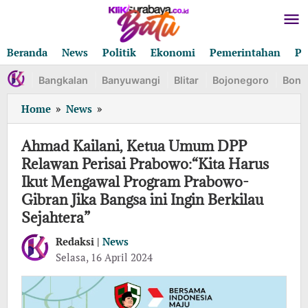
Lewati
ke
konten
Beranda
News
Politik
Ekonomi
Pemerintahan
Pe
Bangkalan
Banyuwangi
Blitar
Bojonegoro
Bond
Ahmad
Home
»
News
»
Kailani,
Ketua
Ahmad Kailani, Ketua Umum DPP
Umum
Relawan Perisai Prabowo:“Kita Harus
DPP
Ikut Mengawal Program Prabowo-
Relawan
Gibran Jika Bangsa ini Ingin Berkilau
Perisai
Prabowo:“Kita
Sejahtera”
Harus
Redaksi |
News
Ikut
oleh
Selasa, 16 April 2024
Mengawal
Redaksi
Program
Prabowo-
Gibran