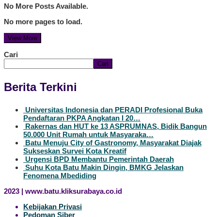
No More Posts Available.
No more pages to load.
View More
Cari
Cari
Berita Terkini
Universitas Indonesia dan PERADI Profesional Buka
Pendaftaran PKPA Angkatan I 20…
Rakernas dan HUT ke 13 ASPRUMNAS, Bidik Bangun
50.000 Unit Rumah untuk Masyaraka…
Batu Menuju City of Gastronomy, Masyarakat Diajak
Sukseskan Survei Kota Kreatif
Urgensi BPD Membantu Pemerintah Daerah
Suhu Kota Batu Makin Dingin, BMKG Jelaskan
Fenomena Mbediding
2023 | www.batu.kliksurabaya.co.id
Kebijakan Privasi
Pedoman Siber