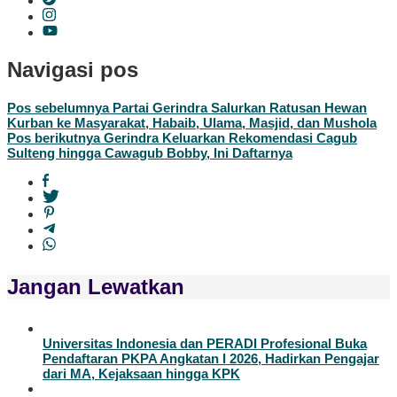
Navigasi pos
Pos sebelumnya
Partai Gerindra Salurkan Ratusan Hewan
Kurban ke Masyarakat, Habaib, Ulama, Masjid, dan Mushola
Pos berikutnya
Gerindra Keluarkan Rekomendasi Cagub
Sulteng hingga Cawagub Bobby, Ini Daftarnya
Jangan Lewatkan
Universitas Indonesia dan PERADI Profesional Buka
Pendaftaran PKPA Angkatan I 2026, Hadirkan Pengajar
dari MA, Kejaksaan hingga KPK