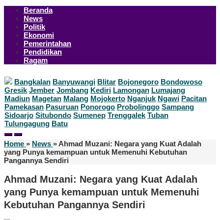
Beranda
News
Politik
Ekonomi
Pemerintahan
Pendidikan
Ragam
Bangkalan
Banyuwangi
Blitar
Bojonegoro
Bondowoso
Gresik
Jember
Jombang
Kediri
Lamongan
Lumajang
Madiun
Magetan
Malang
Mojokerto
Nganjuk
Ngawi
Pacitan
Pamekasan
Pasuruan
Ponorogo
Probolinggo
Sampang
Sidoarjo
Situbondo
Sumenep
Trenggalek
Tuban
Tulungagung
Batu
Home
»
News
»
Ahmad Muzani: Negara yang Kuat Adalah
yang Punya kemampuan untuk Memenuhi Kebutuhan
Pangannya Sendiri
Ahmad Muzani: Negara yang Kuat Adalah
yang Punya kemampuan untuk Memenuhi
Kebutuhan Pangannya Sendiri