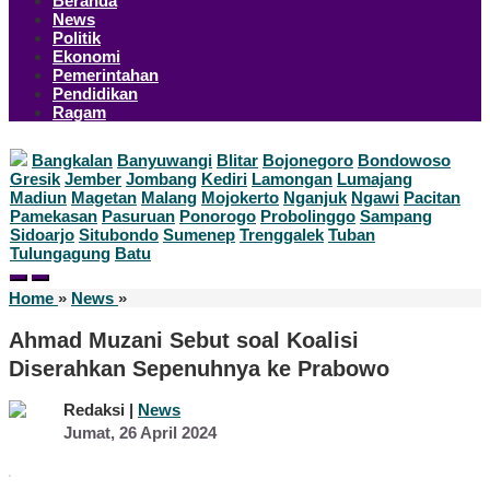
Beranda
News
Politik
Ekonomi
Pemerintahan
Pendidikan
Ragam
Bangkalan
Banyuwangi
Blitar
Bojonegoro
Bondowoso
Gresik
Jember
Jombang
Kediri
Lamongan
Lumajang
Madiun
Magetan
Malang
Mojokerto
Nganjuk
Ngawi
Pacitan
Pamekasan
Pasuruan
Ponorogo
Probolinggo
Sampang
Sidoarjo
Situbondo
Sumenep
Trenggalek
Tuban
Tulungagung
Batu
Ahmad
Home
»
News
»
Muzani
Sebut
Ahmad Muzani Sebut soal Koalisi
soal
Diserahkan Sepenuhnya ke Prabowo
Koalisi
Diserahkan
Sepenuhnya
Redaksi |
News
ke
oleh
Jumat, 26 April 2024
Redaksi
Prabowo