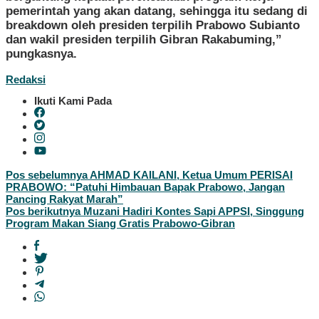
pemerintah yang akan datang, sehingga itu sedang di
breakdown oleh presiden terpilih Prabowo Subianto
dan wakil presiden terpilih Gibran Rakabuming,”
pungkasnya.
Redaksi
Ikuti Kami Pada
Navigasi
Pos sebelumnya
AHMAD KAILANI, Ketua Umum PERISAI
PRABOWO: “Patuhi Himbauan Bapak Prabowo, Jangan
pos
Pancing Rakyat Marah”
Pos berikutnya
Muzani Hadiri Kontes Sapi APPSI, Singgung
Program Makan Siang Gratis Prabowo-Gibran