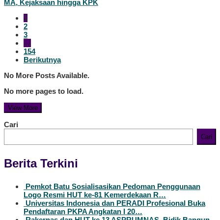
MA, Kejaksaan hingga KPK
1
2
3
…
154
Berikutnya
No More Posts Available.
No more pages to load.
View More
Cari
Cari
Berita Terkini
Pemkot Batu Sosialisasikan Pedoman Penggunaan
Logo Resmi HUT ke-81 Kemerdekaan R…
Universitas Indonesia dan PERADI Profesional Buka
Pendaftaran PKPA Angkatan I 20…
Rakernas dan HUT ke 13 ASPRUMNAS, Bidik Bangun