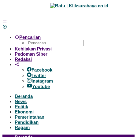
Lewati
ke
konten
Pencarian
Kebijakan Privasi
Pedoman Siber
Redaksi
Facebook
Twitter
Instagram
Youtube
Beranda
News
Politik
Ekonomi
Pemerintahan
Pendidikan
Ragam