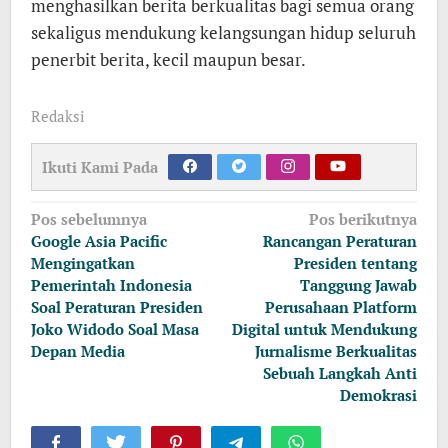
menghasilkan berita berkualitas bagi semua orang
sekaligus mendukung kelangsungan hidup seluruh
penerbit berita, kecil maupun besar.
Redaksi
Ikuti Kami Pada
Navigasi
Pos sebelumnya
Pos berikutnya
pos
Google Asia Pacific
Rancangan Peraturan
Mengingatkan
Presiden tentang
Pemerintah Indonesia
Tanggung Jawab
Soal Peraturan Presiden
Perusahaan Platform
Joko Widodo Soal Masa
Digital untuk Mendukung
Depan Media
Jurnalisme Berkualitas
Sebuah Langkah Anti
Demokrasi