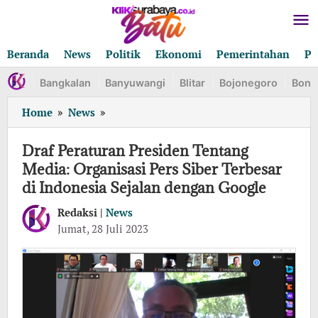
Lewati
ke
konten
Beranda
News
Politik
Ekonomi
Pemerintahan
Pe
Bangkalan
Banyuwangi
Blitar
Bojonegoro
Bond
Draf
Home
»
News
»
Peraturan
Presiden
Draf Peraturan Presiden Tentang
Tentang
Media: Organisasi Pers Siber Terbesar
Media:
di Indonesia Sejalan dengan Google
Organisasi
Pers
Redaksi |
News
Siber
oleh
Jumat, 28 Juli 2023
Terbesar
Redaksi
di
Indonesia
Sejalan
dengan
Google