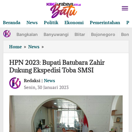
Lewati
ke
konten
Beranda
News
Politik
Ekonomi
Pemerintahan
Pe
Bangkalan
Banyuwangi
Blitar
Bojonegoro
Bond
HPN
Home
»
News
»
2023:
Bupati
HPN 2023: Bupati Batubara Zahir
Batubara
Dukung Ekspedisi Toba SMSI
Zahir
Dukung
Redaksi |
News
Ekspedisi
oleh
Senin, 30 Januari 2023
Redaksi
Toba
SMSI