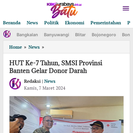
Lewati
ke
konten
Beranda
News
Politik
Ekonomi
Pemerintahan
Pe
Bangkalan
Banyuwangi
Blitar
Bojonegoro
Bond
HUT
Home
»
News
»
Ke-
7
HUT Ke-7 Tahun, SMSI Provinsi
Tahun,
Banten Gelar Donor Darah
SMSI
Provinsi
Redaksi |
News
Banten
oleh
Kamis, 7 Maret 2024
Redaksi
Gelar
Donor
Darah