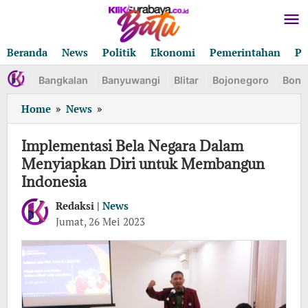
Lewati
ke
konten
Beranda
News
Politik
Ekonomi
Pemerintahan
Pe
Bangkalan
Banyuwangi
Blitar
Bojonegoro
Bond
Implementasi
Home
»
News
»
Bela
Negara
Implementasi Bela Negara Dalam
Dalam
Menyiapkan Diri untuk Membangun
Menyiapkan
Indonesia
Diri
untuk
Redaksi |
News
Membangun
oleh
Jumat, 26 Mei 2023
Indonesia
Redaksi