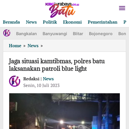
Lewati
ke
konten
Beranda
News
Politik
Ekonomi
Pemerintahan
Pe
Bangkalan
Banyuwangi
Blitar
Bojonegoro
Bond
Jaga
Home
»
News
»
situasi
kamtibmas,
Jaga situasi kamtibmas, polres batu
polres
laksanakan patroli blue light
batu
laksanakan
Redaksi |
News
patroli
oleh
Senin, 10 Juli 2023
Redaksi
blue
light