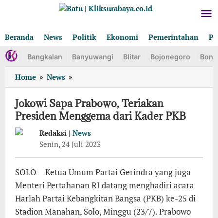
Lewati
ke
konten
Beranda
News
Politik
Ekonomi
Pemerintahan
Pe
Bangkalan
Banyuwangi
Blitar
Bojonegoro
Bond
Jokowi
Home
»
News
»
Sapa
Prabowo,
Jokowi Sapa Prabowo, Teriakan
Teriakan
Presiden Menggema dari Kader PKB
Presiden
Menggema
Redaksi |
News
dari
oleh
Senin, 24 Juli 2023
Redaksi
Kader
PKB
SOLO— Ketua Umum Partai Gerindra yang juga
Menteri Pertahanan RI datang menghadiri acara
Harlah Partai Kebangkitan Bangsa (PKB) ke-25 di
Stadion Manahan, Solo, Minggu (23/7). Prabowo