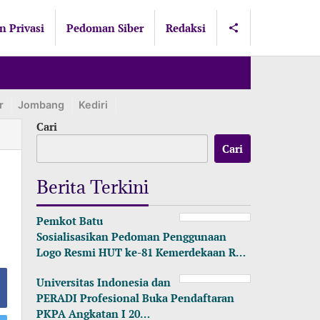
n Privasi
Pedoman Siber
Redaksi
r
Jombang
Kediri
Lamongan
Lumajang
Madiun
Ma
Cari
Cari
Berita Terkini
Pemkot Batu
Sosialisasikan Pedoman Penggunaan
Logo Resmi HUT ke-81 Kemerdekaan R…
Universitas Indonesia dan
PERADI Profesional Buka Pendaftaran
PKPA Angkatan I 20…