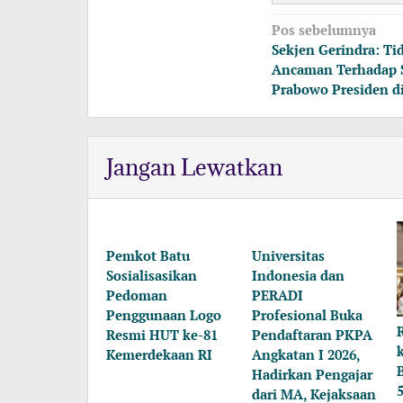
Navigasi
Pos sebelumnya
pos
Sekjen Gerindra: Ti
Ancaman Terhadap S
Prabowo Presiden di
Jangan Lewatkan
Pemkot Batu
Universitas
Sosialisasikan
Indonesia dan
Pedoman
PERADI
Penggunaan Logo
Profesional Buka
Resmi HUT ke-81
Pendaftaran PKPA
Kemerdekaan RI
Angkatan I 2026,
Hadirkan Pengajar
dari MA, Kejaksaan