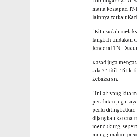
kunjungannya ke w
mana kesiapan TNI
lainnya terkait Kar
“Kita sudah melaks
langkah tindakan da
Jenderal TNI Dudu
Kasad juga mengat
ada 27 titik. Titik-
kebakaran.
“Inilah yang kita 
peralatan juga sa
perlu ditingkatkan s
dijangkau karena 
mendukung, seperti 
menggunakan pesawa