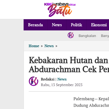
Lewati
ke
konten
Beranda
News
Politik
Ekonomi
Bangkalan
Ban
Kebakaran
Home
»
News
»
Hutan
dan
Kebakaran Hutan dan 
Lahan:
Abdurachman Cek Pen
Jenderal
Dudung
Abdurachman
Redaksi |
News
Cek
oleh
Rabu, 13 September 2023
Redaksi
Penanganan
Karhutla
Palembang— Kepala 
di
Sumsel
Dudung Abdurachm