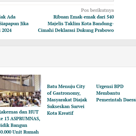
Pos berikutnya
dak Ada
Ribuan Emak-emak dari 540
iapapun Jika
Majelis Taklim Kota Bandung-
 2024
Cimahi Deklarasi Dukung Prabowo
Batu Menuju City
Urgensi BPD
of Gastronomy,
Membantu
Masyarakat Diajak
Pemerintah Daer
Sukseskan Survei
Rakernas dan HUT
Kota Kreatif
ke 13 ASPRUMNAS,
Bidik Bangun
50.000 Unit Rumah