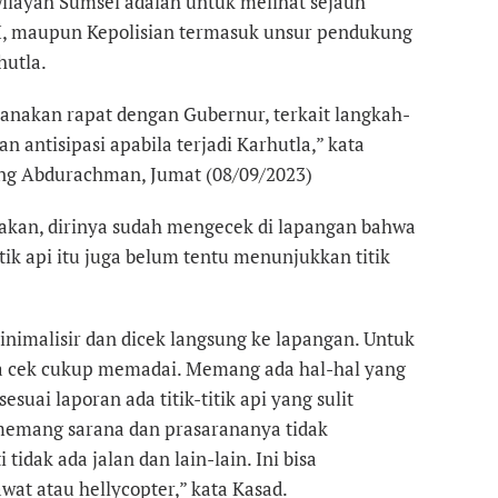
ilayah Sumsel adalah untuk melihat sejauh
, maupun Kepolisian termasuk unsur pendukung
hutla.
anakan rapat dengan Gubernur, terkait langkah-
n antisipasi apabila terjadi Karhutla,” kata
ng Abdurachman, Jumat (08/09/2023)
akan, dirinya sudah mengecek di lapangan bahwa
titik api itu juga belum tentu menunjukkan titik
minimalisir dan dicek langsung ke lapangan. Untuk
ya cek cukup memadai. Memang ada hal-hal yang
esuai laporan ada titik-titik api yang sulit
memang sarana dan prasarananya tidak
tidak ada jalan dan lain-lain. Ini bisa
t atau hellycopter,” kata Kasad.