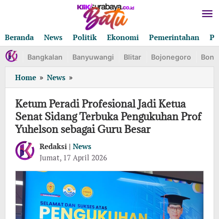
Lewati
ke
konten
Beranda
News
Politik
Ekonomi
Pemerintahan
Pe
Bangkalan
Banyuwangi
Blitar
Bojonegoro
Bond
Ketum
Home
»
News
»
Peradi
Profesional
Ketum Peradi Profesional Jadi Ketua
Jadi
Senat Sidang Terbuka Pengukuhan Prof
Ketua
Yuhelson sebagai Guru Besar
Senat
Sidang
Redaksi |
News
Terbuka
oleh
Jumat, 17 April 2026
Pengukuhan
Redaksi
Prof
Yuhelson
sebagai
Guru
Besar