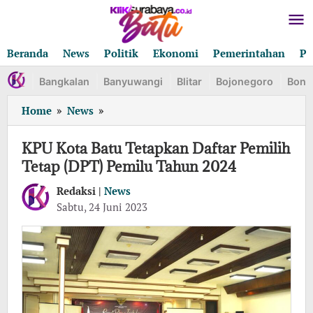
Lewati
ke
konten
Beranda
News
Politik
Ekonomi
Pemerintahan
Pe
Bangkalan
Banyuwangi
Blitar
Bojonegoro
Bond
KPU
Home
»
News
»
Kota
Batu
KPU Kota Batu Tetapkan Daftar Pemilih
Tetapkan
Tetap (DPT) Pemilu Tahun 2024
Daftar
Pemilih
Redaksi |
News
Tetap
oleh
Sabtu, 24 Juni 2023
Redaksi
(DPT)
Pemilu
Tahun
2024