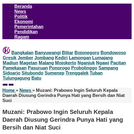
Beranda
News
Politik
Ekonomi
Pemerintahan
Pendidikan
Ragam
Bangkalan
Banyuwangi
Blitar
Bojonegoro
Bondowoso
Gresik
Jember
Jombang
Kediri
Lamongan
Lumajang
Madiun
Magetan
Malang
Mojokerto
Nganjuk
Ngawi
Pacitan
Pamekasan
Pasuruan
Ponorogo
Probolinggo
Sampang
Sidoarjo
Situbondo
Sumenep
Trenggalek
Tuban
Tulungagung
Batu
Home
»
News
»
Muzani: Prabowo Ingin Seluruh Kepala
Daerah Diusung Gerindra Punya Hati yang Bersih dan Niat
Suci
Muzani: Prabowo Ingin Seluruh Kepala
Daerah Diusung Gerindra Punya Hati yang
Bersih dan Niat Suci