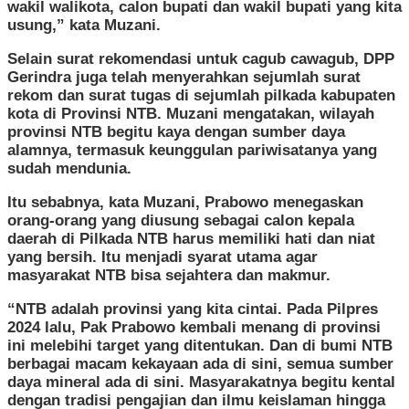
wakil walikota, calon bupati dan wakil bupati yang kita
usung,” kata Muzani.
Selain surat rekomendasi untuk cagub cawagub, DPP
Gerindra juga telah menyerahkan sejumlah surat
rekom dan surat tugas di sejumlah pilkada kabupaten
kota di Provinsi NTB. Muzani mengatakan, wilayah
provinsi NTB begitu kaya dengan sumber daya
alamnya, termasuk keunggulan pariwisatanya yang
sudah mendunia.
Itu sebabnya, kata Muzani, Prabowo menegaskan
orang-orang yang diusung sebagai calon kepala
daerah di Pilkada NTB harus memiliki hati dan niat
yang bersih. Itu menjadi syarat utama agar
masyarakat NTB bisa sejahtera dan makmur.
“NTB adalah provinsi yang kita cintai. Pada Pilpres
2024 lalu, Pak Prabowo kembali menang di provinsi
ini melebihi target yang ditentukan. Dan di bumi NTB
berbagai macam kekayaan ada di sini, semua sumber
daya mineral ada di sini. Masyarakatnya begitu kental
dengan tradisi pengajian dan ilmu keislaman hingga