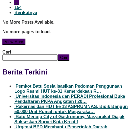
…
154
Berikutnya
No More Posts Available.
No more pages to load.
View More
Cari
Cari
Berita Terkini
Pemkot Batu Sosialisasikan Pedoman Penggunaan
Logo Resmi HUT ke-81 Kemerdekaan R…
Universitas Indonesia dan PERADI Profesional Buka
Pendaftaran PKPA Angkatan I 20…
Rakernas dan HUT ke 13 ASPRUMNAS, Bidik Bangun
50.000 Unit Rumah untuk Masyaraka…
Batu Menuju City of Gastronomy, Masyarakat Diajak
Sukseskan Survei Kota Kreatif
Urgensi BPD Membantu Pemerintah Daerah