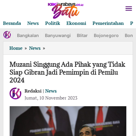
Lewati
ke
konten
Beranda
News
Politik
Ekonomi
Pemerintahan
Pe
Bangkalan
Banyuwangi
Blitar
Bojonegoro
Bond
Muzani
Home
»
News
»
Singgung
Ada
Muzani Singgung Ada Pihak yang Tidak
Pihak
Siap Gibran Jadi Pemimpin di Pemilu
yang
2024
Tidak
Siap
Redaksi |
News
Gibran
oleh
Jumat, 10 November 2023
Jadi
Redaksi
Pemimpin
di
Pemilu
2024