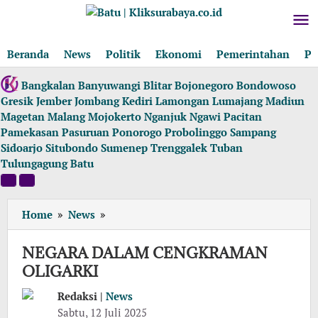
Lewati
ke
konten
Beranda
News
Politik
Ekonomi
Pemerintahan
Pe
Bangkalan
Banyuwangi
Blitar
Bojonegoro
Bondowoso
Gresik
Jember
Jombang
Kediri
Lamongan
Lumajang
Madiun
Magetan
Malang
Mojokerto
Nganjuk
Ngawi
Pacitan
Pamekasan
Pasuruan
Ponorogo
Probolinggo
Sampang
Sidoarjo
Situbondo
Sumenep
Trenggalek
Tuban
Tulungagung
Batu
NEGARA
Home
»
News
»
DALAM
CENGKRAMAN
NEGARA DALAM CENGKRAMAN
OLIGARKI
OLIGARKI
Redaksi |
News
oleh
Sabtu, 12 Juli 2025