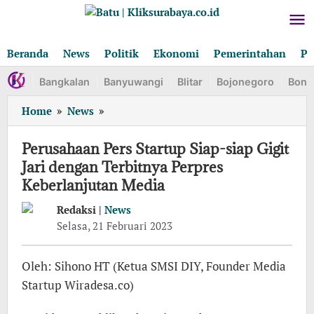
Lewati
ke
konten
Beranda
News
Politik
Ekonomi
Pemerintahan
Pe
Bangkalan
Banyuwangi
Blitar
Bojonegoro
Bond
Perusahaan
Home
»
News
»
Pers
Startup
Perusahaan Pers Startup Siap-siap Gigit
Siap-
Jari dengan Terbitnya Perpres
siap
Keberlanjutan Media
Gigit
Jari
Redaksi |
News
dengan
oleh
Selasa, 21 Februari 2023
Terbitnya
Redaksi
Perpres
Keberlanjutan
Oleh: Sihono HT (Ketua SMSI DIY, Founder Media
Media
Startup Wiradesa.co)