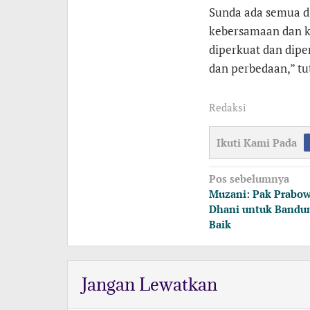
Sunda ada semua di
kebersamaan dan ke
diperkuat dan diper
dan perbedaan,” tu
Redaksi
Ikuti Kami Pada
Navigasi
Pos sebelumnya
pos
Muzani: Pak Prabo
Dhani untuk Bandun
Baik
Jangan Lewatkan