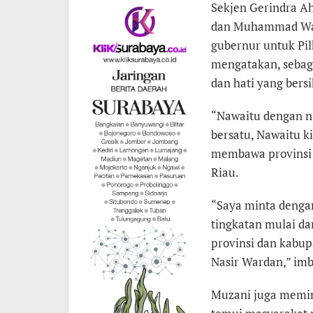
Sekjen Gerindra 
dan Muhammad Ward
gubernur untuk Pil
mengatakan, sebaga
dan hati yang bersi
“Nawaitu dengan ni
bersatu, Nawaitu k
membawa provinsi R
Riau.
“Saya minta dengan
tingkatan mulai da
provinsi dan kabu
Nasir Wardan,” imb
Muzani juga memin