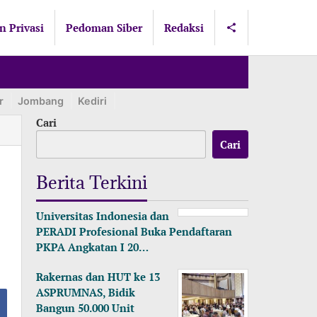
n Privasi
Pedoman Siber
Redaksi
r
Jombang
Kediri
Lamongan
Lumajang
Madiun
Ma
Cari
Cari
Berita Terkini
Universitas Indonesia dan
PERADI Profesional Buka Pendaftaran
PKPA Angkatan I 20…
Rakernas dan HUT ke 13
ASPRUMNAS, Bidik
Bangun 50.000 Unit