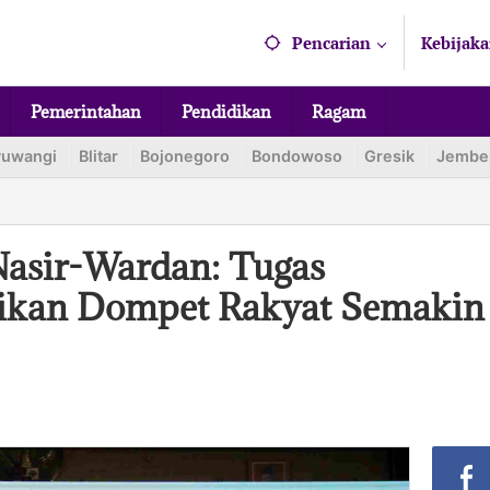
Pencarian
Kebijaka
Pemerintahan
Pendidikan
Ragam
yuwangi
Blitar
Bojonegoro
Bondowoso
Gresik
Jembe
asir-Wardan: Tugas
ikan Dompet Rakyat Semakin