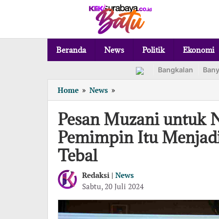
Lewati
ke
konten
Beranda
News
Politik
Ekonomi
Bangkalan
Ban
Pesan
Home
»
News
»
Muzani
untuk
Pesan Muzani untuk N
Nasir-
Pemimpin Itu Menjad
Wardan:
Tugas
Tebal
Pemimpin
Itu
Redaksi |
News
Menjadikan
oleh
Sabtu, 20 Juli 2024
Dompet
Redaksi
Rakyat
Semakin
Tebal