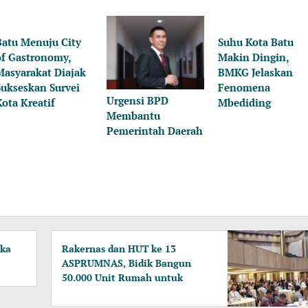
Batu Menuju City
Suhu Kota Batu
of Gastronomy,
Makin Dingin,
Masyarakat Diajak
BMKG Jelaskan
Sukseskan Survei
Fenomena
Urgensi BPD
Kota Kreatif
Mbediding
Membantu
Pemerintah Daerah
uka
Rakernas dan HUT ke 13
ASPRUMNAS, Bidik Bangun
50.000 Unit Rumah untuk
Masyarakat Berpenghasilan
Rendah