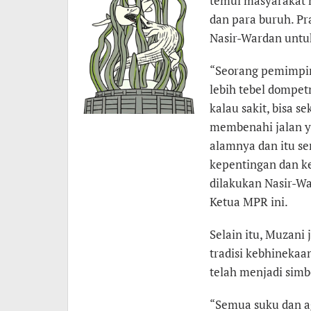
temui masyarakat m
dan para buruh. P
Nasir-Wardan untuk
“Seorang pemimpin
lebih tebel dompetn
kalau sakit, bisa s
membenahi jalan y
alamnya dan itu s
kepentingan dan ke
dilakukan Nasir-War
Ketua MPR ini.
Selain itu, Muzan
tradisi kebhinekaa
telah menjadi simb
“Semua suku dan ag