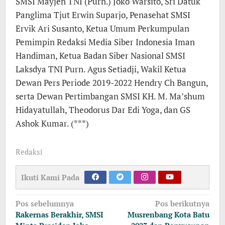
SMSI Mayjen TNI (Purn.) Joko Warsito, Sri Datuk
Panglima Tjut Erwin Suparjo, Penasehat SMSI
Ervik Ari Susanto, Ketua Umum Perkumpulan
Pemimpin Redaksi Media Siber Indonesia Iman
Handiman, Ketua Badan Siber Nasional SMSI
Laksdya TNI Purn. Agus Setiadji, Wakil Ketua
Dewan Pers Periode 2019-2022 Hendry Ch Bangun,
serta Dewan Pertimbangan SMSI KH. M. Ma’shum
Hidayatullah, Theodorus Dar Edi Yoga, dan GS
Ashok Kumar. (***)
Redaksi
Ikuti Kami Pada
Navigasi
Pos sebelumnya
Pos berikutnya
pos
Rakernas Berakhir, SMSI
Musrenbang Kota Batu