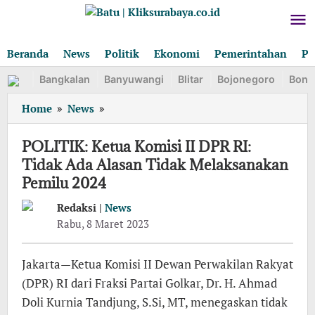
Lewati
ke
konten
Beranda
News
Politik
Ekonomi
Pemerintahan
Pe
Bangkalan
Banyuwangi
Blitar
Bojonegoro
Bond
POLITIK:
Home
»
News
»
Ketua
Komisi
POLITIK: Ketua Komisi II DPR RI:
II
Tidak Ada Alasan Tidak Melaksanakan
DPR
Pemilu 2024
RI:
Tidak
Redaksi |
News
Ada
oleh
Rabu, 8 Maret 2023
Alasan
Redaksi
Tidak
Melaksanakan
Jakarta—Ketua Komisi II Dewan Perwakilan Rakyat
Pemilu
(DPR) RI dari Fraksi Partai Golkar, Dr. H. Ahmad
2024
Doli Kurnia Tandjung, S.Si, MT, menegaskan tidak