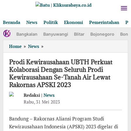
Lewati
ke
konten
Beranda
News
Politik
Ekonomi
Pemerintahan
Pe
Bangkalan
Banyuwangi
Blitar
Bojonegoro
Bond
Prodi
Home
»
News
»
Kewirausahaan
UBTH
Prodi Kewirausahaan UBTH Perkuat
Perkuat
Kolaborasi Dengan Seluruh Prodi
Kolaborasi
Kewirausahaan Se-Tanah Air Lewat
Dengan
Rakornas APSKI 2023
Seluruh
Prodi
Redaksi |
News
Kewirausahaan
oleh
Rabu, 31 Mei 2023
Se-
Redaksi
Tanah
Air
Bandung – Rakornas Aliansi Program Studi
Lewat
Kewirausahaan Indonesia (APSKI) 2023 digelar di
Rakornas