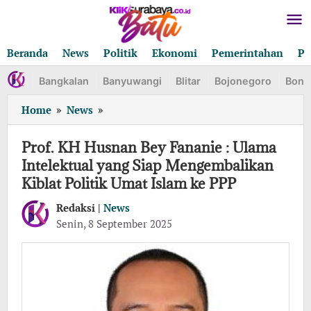
Lewati
ke
konten
Beranda
News
Politik
Ekonomi
Pemerintahan
Pe
Bangkalan
Banyuwangi
Blitar
Bojonegoro
Bond
Prof.
Home
»
News
»
KH
Husnan
Prof. KH Husnan Bey Fananie : Ulama
Bey
Intelektual yang Siap Mengembalikan
Fananie
Kiblat Politik Umat Islam ke PPP
:
Ulama
Redaksi |
News
Intelektual
oleh
Senin, 8 September 2025
yang
Redaksi
Siap
Mengembalikan
Kiblat
Politik
Umat