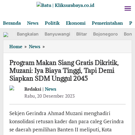
Lewati
ke
konten
Beranda
News
Politik
Ekonomi
Pemerintahan
Pe
Bangkalan
Banyuwangi
Blitar
Bojonegoro
Bond
Program
Home
»
News
»
Makan
Siang
Program Makan Siang Gratis Dikritik,
Gratis
Muzani: Iya Biaya Tinggi, Tapi Demi
Dikritik,
Siapkan SDM Unggul 2045
Muzani:
Iya
Redaksi |
News
Biaya
oleh
Rabu, 20 Desember 2023
Tinggi,
Redaksi
Tapi
Demi
Sekjen Gerindra Ahmad Muzani menghadiri
Siapkan
konsolidasi retusan kader dan para caleg Gerindra
SDM
se daerah pemilihan Banten II meliputi, Kota
Unggul