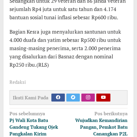
Sedangkan untuk 29 veteran dan 86 janda veteran
sejumlah Rp4 juta untuk satu tahun dan 4.174
bantuan sosial tunai inflasi sebesar Rp600 ribu.
Bagian Kesra juga menyalurkan santunan untuk
4.000 duafa dan yatim sebesar Rp500 ribu untuk
masing-masing penerima, serta 2.000 penerima
yang disalurkan dari Basnaz dengan nominal
Rp250 ribu.(RLS)
Redaksi
Ikuti Kami Pada
Navigasi
Pos sebelumnya
Pos berikutnya
pos
Pj Wali Kota Batu
Wujudkan Kemandirian
Gandeng Tukang Ojek
Pangan, Pemkot Batu
Pangkalan Kirim
Canangkan P2L