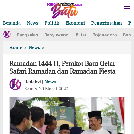
Lewati
ke
konten
Beranda
News
Politik
Ekonomi
Pemerintahan
Pe
Bangkalan
Banyuwangi
Blitar
Bojonegoro
Bond
Ramadan
Home
»
News
»
1444
H,
Ramadan 1444 H, Pemkot Batu Gelar
Pemkot
Safari Ramadan dan Ramadan Fiesta
Batu
Gelar
Redaksi |
News
Safari
oleh
Kamis, 30 Maret 2023
Redaksi
Ramadan
dan
Ramadan
Fiesta