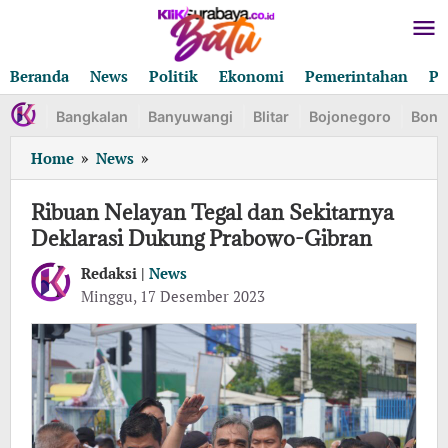
Lewati
ke
konten
Beranda
News
Politik
Ekonomi
Pemerintahan
Pe
Bangkalan
Banyuwangi
Blitar
Bojonegoro
Bond
Ribuan
Home
»
News
»
Nelayan
Tegal
Ribuan Nelayan Tegal dan Sekitarnya
dan
Deklarasi Dukung Prabowo-Gibran
Sekitarnya
Deklarasi
Redaksi |
News
Dukung
oleh
Minggu, 17 Desember 2023
Redaksi
Prabowo-
Gibran