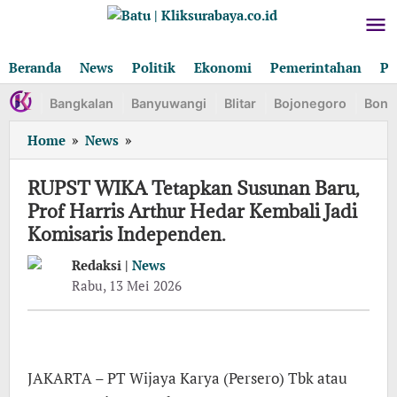
Lewati
ke
konten
Beranda
News
Politik
Ekonomi
Pemerintahan
Pe
Bangkalan
Banyuwangi
Blitar
Bojonegoro
Bond
RUPST
Home
»
News
»
WIKA
Tetapkan
RUPST WIKA Tetapkan Susunan Baru,
Susunan
Prof Harris Arthur Hedar Kembali Jadi
Baru,
Komisaris Independen.
Prof
Harris
Redaksi |
News
Arthur
oleh
Rabu, 13 Mei 2026
Hedar
Redaksi
Kembali
Jadi
Komisaris
Independen.
JAKARTA – PT Wijaya Karya (Persero) Tbk atau