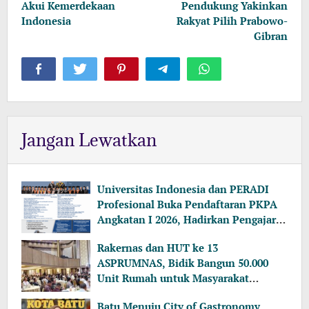
Akui Kemerdekaan
Pendukung Yakinkan
Indonesia
Rakyat Pilih Prabowo-
Gibran
Jangan Lewatkan
Universitas Indonesia dan PERADI
Profesional Buka Pendaftaran PKPA
Angkatan I 2026, Hadirkan Pengajar
dari MA, Kejaksaan hingga KPK
Rakernas dan HUT ke 13
ASPRUMNAS, Bidik Bangun 50.000
Unit Rumah untuk Masyarakat
Berpenghasilan Rendah
Batu Menuju City of Gastronomy,