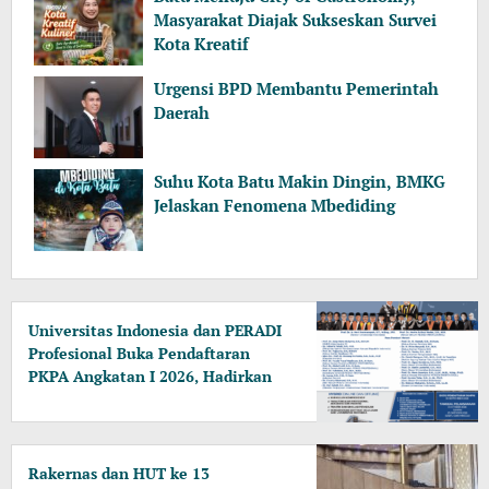
Masyarakat Diajak Sukseskan Survei
Kota Kreatif
Urgensi BPD Membantu Pemerintah
Daerah
Suhu Kota Batu Makin Dingin, BMKG
Jelaskan Fenomena Mbediding
Universitas Indonesia dan PERADI
Profesional Buka Pendaftaran
PKPA Angkatan I 2026, Hadirkan
Pengajar dari MA, Kejaksaan
hingga KPK
Rakernas dan HUT ke 13