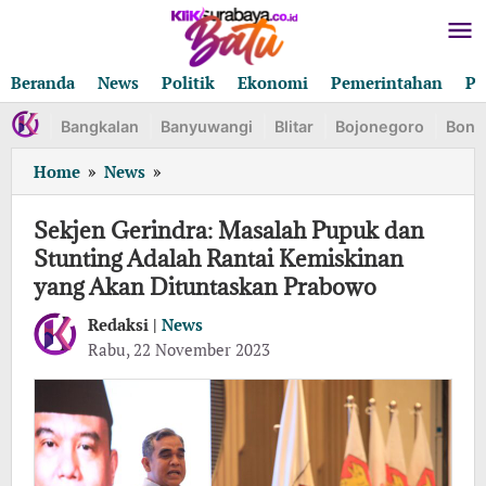
Lewati
ke
konten
Beranda
News
Politik
Ekonomi
Pemerintahan
Pe
Bangkalan
Banyuwangi
Blitar
Bojonegoro
Bond
Sekjen
Home
»
News
»
Gerindra:
Masalah
Sekjen Gerindra: Masalah Pupuk dan
Pupuk
Stunting Adalah Rantai Kemiskinan
dan
yang Akan Dituntaskan Prabowo
Stunting
Adalah
Redaksi |
News
Rantai
oleh
Rabu, 22 November 2023
Kemiskinan
Redaksi
yang
Akan
Dituntaskan
Prabowo