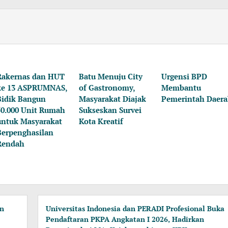
Rakernas dan HUT
Batu Menuju City
Urgensi BPD
ke 13 ASPRUMNAS,
of Gastronomy,
Membantu
Bidik Bangun
Masyarakat Diajak
Pemerintah Daer
50.000 Unit Rumah
Sukseskan Survei
untuk Masyarakat
Kota Kreatif
Berpenghasilan
Rendah
an
Universitas Indonesia dan PERADI Profesional Buka
Pendaftaran PKPA Angkatan I 2026, Hadirkan