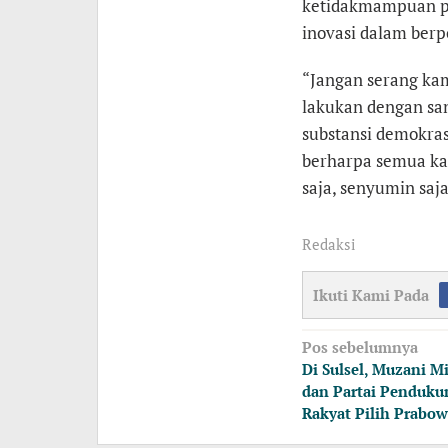
ketidakmampuan pih
inovasi dalam berpo
“Jangan serang kami
lakukan dengan sa
substansi demokrasi
berharpa semua kad
saja, senyumin saj
Redaksi
Ikuti Kami Pada
Navigasi
Pos sebelumnya
pos
Di Sulsel, Muzani M
dan Partai Penduku
Rakyat Pilih Prabo