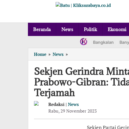
Lewati
ke
konten
Beranda
News
Politik
Ekonomi
Bangkalan
Ban
Sekjen
Home
»
News
»
Gerindra
Minta
Sekjen Gerindra Min
Kader
Prabowo-Gibran: Tida
Masif
Kampanyekan
Terjamah
Prabowo-
Gibran:
Redaksi |
News
Tidak
oleh
Rabu, 29 November 2023
Ada
Redaksi
Satu
Desa
Sekjen Partai Geri