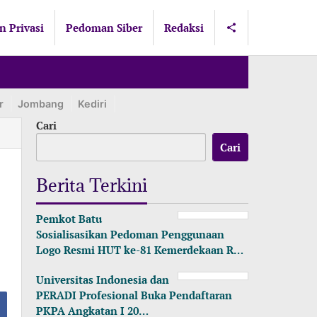
n Privasi
Pedoman Siber
Redaksi
r
Jombang
Kediri
Lamongan
Lumajang
Madiun
Ma
Cari
Cari
Berita Terkini
Pemkot Batu
Sosialisasikan Pedoman Penggunaan
Logo Resmi HUT ke-81 Kemerdekaan R…
Universitas Indonesia dan
PERADI Profesional Buka Pendaftaran
PKPA Angkatan I 20…