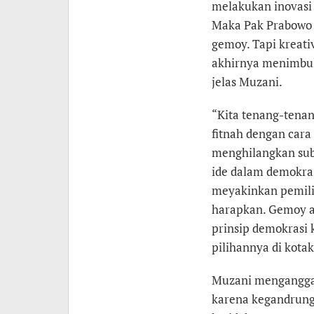
melakukan inovasi 
Maka Pak Prabowo y
gemoy. Tapi kreat
akhirnya menimbulk
jelas Muzani.
“Kita tenang-tenan
fitnah dengan cara 
menghilangkan sub
ide dalam demokra
meyakinkan pemilih
harapkan. Gemoy a
prinsip demokrasi
pilihannya di kota
Muzani mengangga
karena kegandrunga