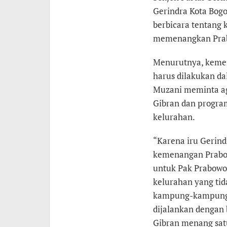
yang
Gerindra Kota Bogo
Tidak
Terjamah
berbicara tentang 
memenangkan Prabo
Menurutnya, kemen
harus dilakukan dal
Muzani meminta a
Gibran dan program
kelurahan.
“Karena iru Gerind
kemenangan Prabowo
untuk Pak Prabowo 
kelurahan yang tid
kampung-kampung, 
dijalankan dengan 
Gibran menang satu