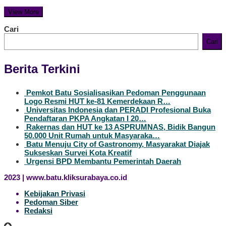
View More
Cari
Cari
Berita Terkini
Pemkot Batu Sosialisasikan Pedoman Penggunaan
Logo Resmi HUT ke-81 Kemerdekaan R…
Universitas Indonesia dan PERADI Profesional Buka
Pendaftaran PKPA Angkatan I 20…
Rakernas dan HUT ke 13 ASPRUMNAS, Bidik Bangun
50.000 Unit Rumah untuk Masyaraka…
Batu Menuju City of Gastronomy, Masyarakat Diajak
Sukseskan Survei Kota Kreatif
Urgensi BPD Membantu Pemerintah Daerah
2023 | www.batu.kliksurabaya.co.id
Kebijakan Privasi
Pedoman Siber
Redaksi