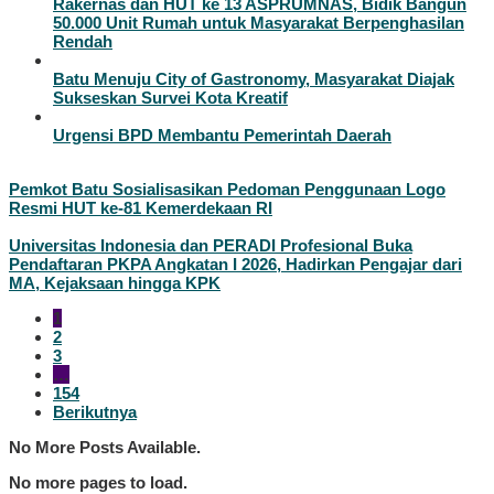
Rakernas dan HUT ke 13 ASPRUMNAS, Bidik Bangun
50.000 Unit Rumah untuk Masyarakat Berpenghasilan
Rendah
Batu Menuju City of Gastronomy, Masyarakat Diajak
Sukseskan Survei Kota Kreatif
Urgensi BPD Membantu Pemerintah Daerah
Pemkot Batu Sosialisasikan Pedoman Penggunaan Logo
Resmi HUT ke-81 Kemerdekaan RI
Universitas Indonesia dan PERADI Profesional Buka
Pendaftaran PKPA Angkatan I 2026, Hadirkan Pengajar dari
MA, Kejaksaan hingga KPK
1
2
3
…
154
Berikutnya
No More Posts Available.
No more pages to load.