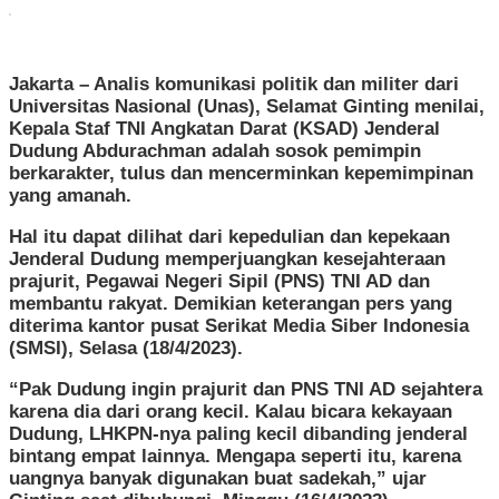
Kepemimpinan
Amanah
Jakarta – Analis komunikasi politik dan militer dari
Universitas Nasional (Unas), Selamat Ginting menilai,
Kepala Staf TNI Angkatan Darat (KSAD) Jenderal
Dudung Abdurachman adalah sosok pemimpin
berkarakter, tulus dan mencerminkan kepemimpinan
yang amanah.
Hal itu dapat dilihat dari kepedulian dan kepekaan
Jenderal Dudung memperjuangkan kesejahteraan
prajurit, Pegawai Negeri Sipil (PNS) TNI AD dan
membantu rakyat. Demikian keterangan pers yang
diterima kantor pusat Serikat Media Siber Indonesia
(SMSI), Selasa (18/4/2023).
“Pak Dudung ingin prajurit dan PNS TNI AD sejahtera
karena dia dari orang kecil. Kalau bicara kekayaan
Dudung, LHKPN-nya paling kecil dibanding jenderal
bintang empat lainnya. Mengapa seperti itu, karena
uangnya banyak digunakan buat sadekah,” ujar