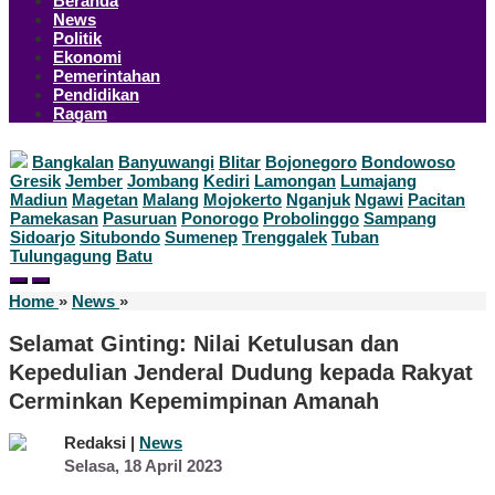
Beranda
News
Politik
Ekonomi
Pemerintahan
Pendidikan
Ragam
Bangkalan
Banyuwangi
Blitar
Bojonegoro
Bondowoso
Gresik
Jember
Jombang
Kediri
Lamongan
Lumajang
Madiun
Magetan
Malang
Mojokerto
Nganjuk
Ngawi
Pacitan
Pamekasan
Pasuruan
Ponorogo
Probolinggo
Sampang
Sidoarjo
Situbondo
Sumenep
Trenggalek
Tuban
Tulungagung
Batu
Selamat
Home
»
News
»
Ginting:
Nilai
Selamat Ginting: Nilai Ketulusan dan
Ketulusan
Kepedulian Jenderal Dudung kepada Rakyat
dan
Kepedulian
Cerminkan Kepemimpinan Amanah
Jenderal
Dudung
Redaksi |
News
kepada
oleh
Selasa, 18 April 2023
Rakyat
Redaksi
Cerminkan