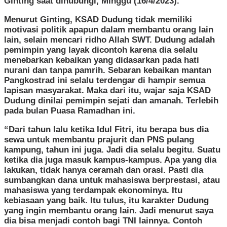
Ginting saat dihubungi, Minggu (16/4/2023).
Menurut Ginting, KSAD Dudung tidak memiliki
motivasi politik apapun dalam membantu orang lain
lain, selain mencari ridho Allah SWT. Dudung adalah
pemimpin yang layak dicontoh karena dia selalu
menebarkan kebaikan yang didasarkan pada hati
nurani dan tanpa pamrih. Sebaran kebaikan mantan
Pangkostrad ini selalu terdengar di hampir semua
lapisan masyarakat. Maka dari itu, wajar saja KSAD
Dudung dinilai pemimpin sejati dan amanah. Terlebih
pada bulan Puasa Ramadhan ini.
“Dari tahun lalu ketika Idul Fitri, itu berapa bus dia
sewa untuk membantu prajurit dan PNS pulang
kampung, tahun ini juga. Jadi dia selalu begitu. Suatu
ketika dia juga masuk kampus-kampus. Apa yang dia
lakukan, tidak hanya ceramah dan orasi. Pasti dia
sumbangkan dana untuk mahasiswa berprestasi, atau
mahasiswa yang terdampak ekonominya. Itu
kebiasaan yang baik. Itu tulus, itu karakter Dudung
yang ingin membantu orang lain. Jadi menurut saya
dia bisa menjadi contoh bagi TNI lainnya. Contoh