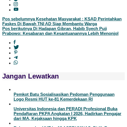
Navigasi
Pos sebelumnya
Kesehatan Masyarakat : KSAD Perintahkan
Faskes Di Bawah TNI AD Siap Membantu Warga
pos
Pos berikutnya
Di Hadapan Gibran, Habib Syech Puji
Prabowo: Kesabaran dan Kesantuanannya Lebih Menonjol
Jangan Lewatkan
Pemkot Batu Sosialisasikan Pedoman Penggunaan
Logo Resmi HUT ke-81 Kemerdekaan RI
Universitas Indonesia dan PERADI Profesional Buka
Pendaftaran PKPA Angkatan I 2026, Hadirkan Pengajar
dari MA, Kejaksaan hingga KPK