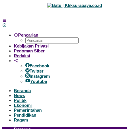
Lewati
ke
konten
Pencarian
Kebijakan Privasi
Pedoman Siber
Redaksi
Facebook
Twitter
Instagram
Youtube
Beranda
News
Politik
Ekonomi
Pemerintahan
Pendidikan
Ragam