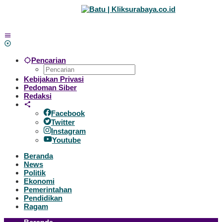
Lewati
ke
konten
Pencarian
Kebijakan Privasi
Pedoman Siber
Redaksi
Facebook
Twitter
Instagram
Youtube
Beranda
News
Politik
Ekonomi
Pemerintahan
Pendidikan
Ragam