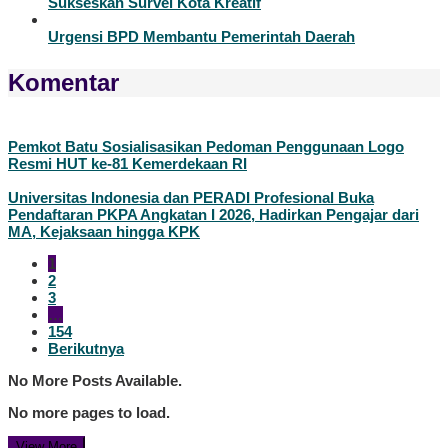
Sukseskan Survei Kota Kreatif
Urgensi BPD Membantu Pemerintah Daerah
Komentar
Pemkot Batu Sosialisasikan Pedoman Penggunaan Logo
Resmi HUT ke-81 Kemerdekaan RI
Universitas Indonesia dan PERADI Profesional Buka
Pendaftaran PKPA Angkatan I 2026, Hadirkan Pengajar dari
MA, Kejaksaan hingga KPK
1
2
3
…
154
Berikutnya
No More Posts Available.
No more pages to load.
View More