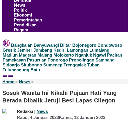
Beranda
News
Politik
Ekonomi
Pemerintahan
Pendidikan
Ragam
Bangkalan
Banyuwangi
Blitar
Bojonegoro
Bondowoso
Gresik
Jember
Jombang
Kediri
Lamongan
Lumajang
Madiun
Magetan
Malang
Mojokerto
Nganjuk
Ngawi
Pacitan
Pamekasan
Pasuruan
Ponorogo
Probolinggo
Sampang
Sidoarjo
Situbondo
Sumenep
Trenggalek
Tuban
Tulungagung
Batu
Sosok
Home
»
News
»
Wanita
Ini
Sosok Wanita Ini Nikahi Pujaan Hati Yang
Nikahi
Berada Dibalik Jeruji Besi Lapas Cilegon
Pujaan
Hati
Yang
Redaksi |
News
Berada
oleh
Rabu, 4 Januari 2023
Kamis, 12 Januari 2023
Redaksi
Dibalik
Jeruji