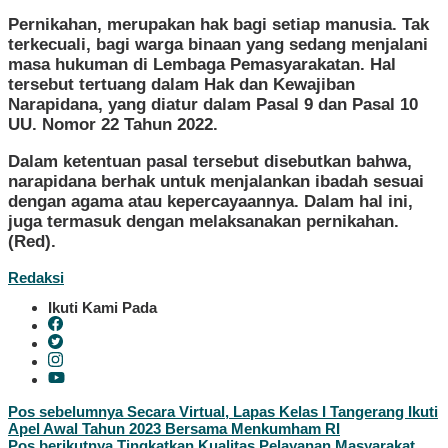
Pernikahan, merupakan hak bagi setiap manusia. Tak
terkecuali, bagi warga binaan yang sedang menjalani
masa hukuman di Lembaga Pemasyarakatan. Hal
tersebut tertuang dalam Hak dan Kewajiban
Narapidana, yang diatur dalam Pasal 9 dan Pasal 10
UU. Nomor 22 Tahun 2022.
Dalam ketentuan pasal tersebut disebutkan bahwa,
narapidana berhak untuk menjalankan ibadah sesuai
dengan agama atau kepercayaannya. Dalam hal ini,
juga termasuk dengan melaksanakan pernikahan.
(Red).
Redaksi
Ikuti Kami Pada
Navigasi
Pos sebelumnya
Secara Virtual, Lapas Kelas I Tangerang Ikuti
Apel Awal Tahun 2023 Bersama Menkumham RI
pos
Pos berikutnya
Tingkatkan Kualitas Pelayanan Masyarakat,