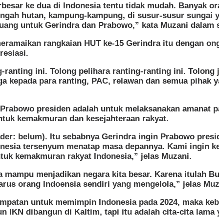
erbesar ke dua di Indonesia tentu tidak mudah. Banyak 
 tengah hutan, kampung-kampung, di susur-susur sungai y
rjuang untuk Gerindra dan Prabowo,” kata Muzani dalam 
ramaikan rangkaian HUT ke-15 Gerindra itu dengan ongk
resiasi.
ranting ini. Tolong pelihara ranting-ranting ini. Tolong
a kepada para ranting, PAC, relawan dan semua pihak ya
 Prabowo presiden adalah untuk melaksanakan amanat p
tuk kemakmuran dan kesejahteraan rakyat.
ader: belum). Itu sebabnya Gerindra ingin Prabowo pres
onesia tersenyum menatap masa depannya. Kami ingin ke
tuk kemakmuran rakyat Indonesia,” jelas Muzani.
 mampu menjadikan negara kita besar. Karena itulah Bu
arus orang Indoensia sendiri yang mengelola,” jelas Muz
mpatan untuk memimpin Indonesia pada 2024, maka kebi
 IKN dibangun di Kaltim, tapi itu adalah cita-cita lam