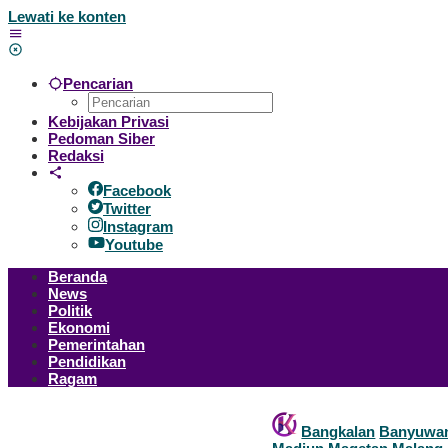
Lewati ke konten
Pencarian
Kebijakan Privasi
Pedoman Siber
Redaksi
Facebook
Twitter
Instagram
Youtube
Beranda
News
Politik
Ekonomi
Pemerintahan
Pendidikan
Ragam
Bangkalan
Banyuwa