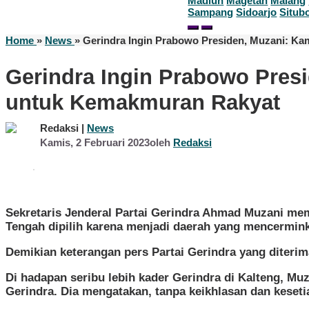
Madiun
Magetan
Malang
Sampang
Sidoarjo
Situb
Home
»
News
»
Gerindra Ingin Prabowo Presiden, Muzani: Ka
Gerindra Ingin Prabowo Pres
untuk Kemakmuran Rakyat
Redaksi |
News
Kamis, 2 Februari 2023
oleh
Redaksi
Sekretaris Jenderal Partai Gerindra Ahmad Muzani mem
Tengah dipilih karena menjadi daerah yang mencerminka
Demikian keterangan pers Partai Gerindra yang diterima
Di hadapan seribu lebih kader Gerindra di Kalteng, M
Gerindra. Dia mengatakan, tanpa keikhlasan dan keseti