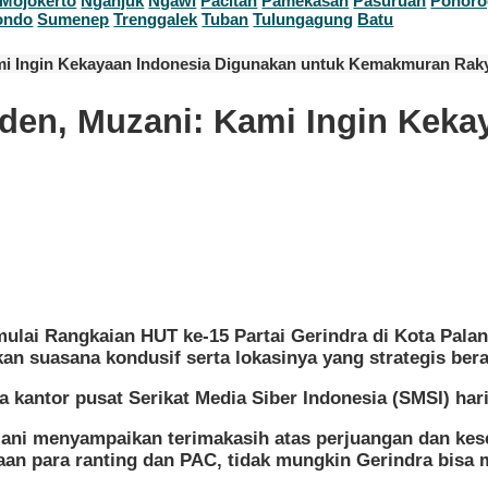
Mojokerto
Nganjuk
Ngawi
Pacitan
Pamekasan
Pasuruan
Ponoro
ondo
Sumenep
Trenggalek
Tuban
Tulungagung
Batu
mi Ingin Kekayaan Indonesia Digunakan untuk Kemakmuran Rak
iden, Muzani: Kami Ingin Kek
ulai Rangkaian HUT ke-15 Partai Gerindra di Kota Pala
n suasana kondusif serta lokasinya yang strategis bera
 kantor pusat Serikat Media Siber Indonesia (SMSI) hari
uzani menyampaikan terimakasih atas perjuangan dan ke
aan para ranting dan PAC, tidak mungkin Gerindra bisa m