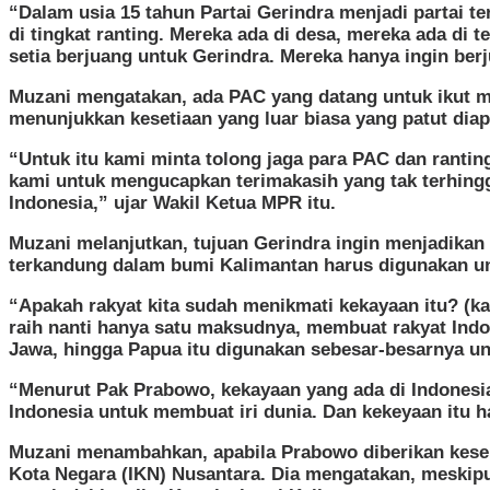
“Dalam usia 15 tahun Partai Gerindra menjadi partai t
di tingkat ranting. Mereka ada di desa, mereka ada di
setia berjuang untuk Gerindra. Mereka hanya ingin be
Muzani mengatakan, ada PAC yang datang untuk ikut me
menunjukkan kesetiaan yang luar biasa yang patut diap
“Untuk itu kami minta tolong jaga para PAC dan ranting-
kami untuk mengucapkan terimakasih yang tak terhingg
Indonesia,” ujar Wakil Ketua MPR itu.
Muzani melanjutkan, tujuan Gerindra ingin menjadikan
terkandung dalam bumi Kalimantan harus digunakan un
“Apakah rakyat kita sudah menikmati kekayaan itu? (k
raih nanti hanya satu maksudnya, membuat rakyat Ind
Jawa, hingga Papua itu digunakan sebesar-besarnya un
“Menurut Pak Prabowo, kekayaan yang ada di Indonesia
Indonesia untuk membuat iri dunia. Dan kekeyaan itu h
Muzani menambahkan, apabila Prabowo diberikan kese
Kota Negara (IKN) Nusantara. Dia mengatakan, meskipun