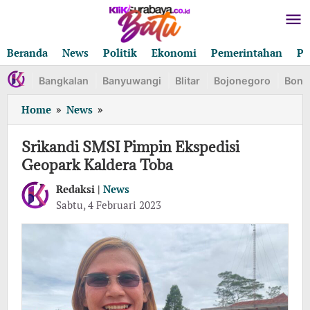
Lewati
ke
konten
Beranda
News
Politik
Ekonomi
Pemerintahan
Pe
Bangkalan
Banyuwangi
Blitar
Bojonegoro
Bond
Srikandi
Home
»
News
»
SMSI
Pimpin
Srikandi SMSI Pimpin Ekspedisi
Ekspedisi
Geopark Kaldera Toba
Geopark
Kaldera
Redaksi |
News
Toba
oleh
Sabtu, 4 Februari 2023
Redaksi