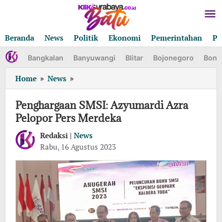
Lewati
ke
konten
Beranda
News
Politik
Ekonomi
Pemerintahan
Pe
Bangkalan
Banyuwangi
Blitar
Bojonegoro
Bond
Penghargaan
Home
»
News
»
SMSI:
Azyumardi
Penghargaan SMSI: Azyumardi Azra
Azra
Pelopor Pers Merdeka
Pelopor
Pers
Redaksi |
News
Merdeka
oleh
Rabu, 16 Agustus 2023
Redaksi