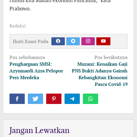
rumus kita adalah ekonomi Pancasila,” kata
Prabowo.
Redaksi
Ikuti Kami Pada
Navigasi
Pos sebelumnya
Pos berikutnya
pos
Penghargaan SMSI:
Muzani: Kenaikan Gaji
Azyumardi Azra Pelopor
PNS Bukti Adanya Gairah
Pers Merdeka
Kebangkitan Ekonomi
Pasca Covid-19
Jangan Lewatkan