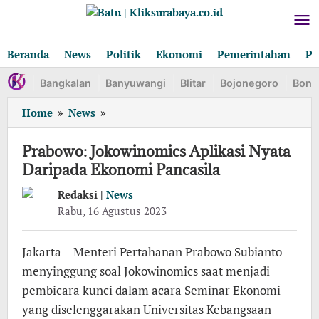
Lewati
ke
konten
Beranda
News
Politik
Ekonomi
Pemerintahan
Pe
Bangkalan
Banyuwangi
Blitar
Bojonegoro
Bond
Prabowo:
Home
»
News
»
Jokowinomics
Aplikasi
Prabowo: Jokowinomics Aplikasi Nyata
Nyata
Daripada Ekonomi Pancasila
Daripada
Ekonomi
Redaksi |
News
Pancasila
oleh
Rabu, 16 Agustus 2023
Redaksi
Jakarta – Menteri Pertahanan Prabowo Subianto
menyinggung soal Jokowinomics saat menjadi
pembicara kunci dalam acara Seminar Ekonomi
yang diselenggarakan Universitas Kebangsaan